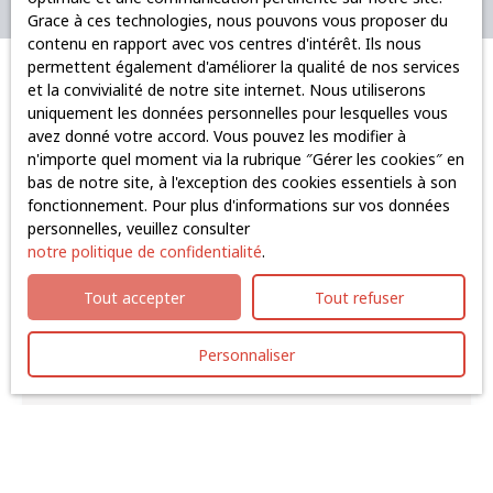
Grace à ces technologies, nous pouvons vous proposer du
contenu en rapport avec vos centres d'intérêt. Ils nous
permettent également d'améliorer la qualité de nos services
et la convivialité de notre site internet. Nous utiliserons
uniquement les données personnelles pour lesquelles vous
Vous ne trouvez pas
avez donné votre accord. Vous pouvez les modifier à
le bien de vos rêves ?
n'importe quel moment via la rubrique ″Gérer les cookies″ en
bas de notre site, à l'exception des cookies essentiels à son
Inscrivez-vous à notre alerte mail et recevez tous les biens
fonctionnement. Pour plus d'informations sur vos données
correspondant à votre recherche !
personnelles, veuillez consulter
notre politique de confidentialité
.
Prénom
Tout accepter
Tout refuser
Nom
Personnaliser
Email
Type d'offre
Vente
Type de bien