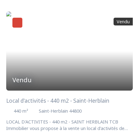
- Local en R, R+1 - Porte sectionnelle motorisée 2,8m L x 3,1
m H - Cloisons modulaires - Dalle béton - Climatisation
réversible - Fibre - 2 places de stationnements privatives -
Vendu
Alarme Hauteur libre max 6m Le terrain est situé en zone
UEm - Secteur d'activités économiques mixtes. Honoraires
charge acquéreur 6%HT du prix net vendeur Disponibilité :
immédiate
Vendu
Local d'activités - 440 m2 - Saint-Herblain
440
m²
Saint-Herblain 44800
LOCAL D'ACTIVITES - 440 m2 - SAINT HERBLAIN TCB
Immobilier vous propose à la vente un local d'activités de
440 m2 environ idéalement situé dans une zone