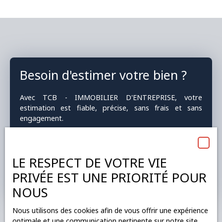
économiquement dynamique à Saint Herblain, repartit
comme suit : - Au rez-de-chaussée : 240 m2 au sol avec
grand garage et porte sectionnelle, grande salle stockage,
showroom pouvant être aménagé en bureaux. Nombreux
points d'eau et évacuations. Sanitaires, douche, cuisine.
Triphasé. 2,8m de hauteur. - Au premier étage : grande salle
d'environ 200 m2 pouvant également être cloisonnée, point
Besoin d'estimer votre bien ?
d'eau, archives. 3,8 m de hauteur. Bâtiment de 2016 4
parkings privatifs Site clos et sécurisé.
Avec TCB - IMMOBILIER D'ENTREPRISE, votre
estimation est fiable, précise, sans frais et sans
engagement.
Adresse de votre bien
LE RESPECT DE VOTRE VIE
PRIVÉE EST UNE PRIORITÉ POUR
Estimer mon bien
NOUS
Nous utilisons des cookies afin de vous offrir une expérience
optimale et une communication pertinente sur notre site.