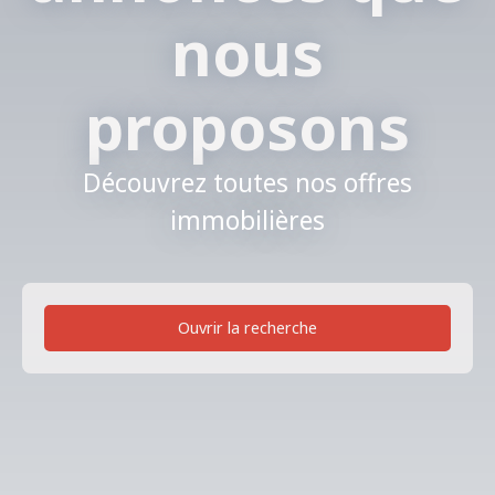
nous
proposons
Découvrez toutes nos offres
immobilières
Ouvrir la recherche
Type de bien
Local industriel
Localisation
Saint-Herblain (44800)