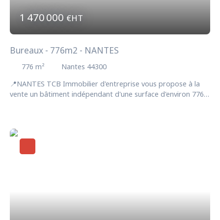
1 470 000
€HT
Bureaux - 776m2 - NANTES
776
m²
Nantes 44300
📍NANTES TCB Immobilier d'entreprise vous propose à la
vente un bâtiment indépendant d'une surface d'environ 776
m2 idéalement situé à proximité immédiate des grands
axes, secteur Nantes Nord. Possibilité de diviser à partir de
250m2. Ce bâtiment, entièrement aménagé, offre les
prestations suivantes : Un espace d'accueil / réceptionDe
nombreux bureaux fermés et salles de réunionUn coin
cuisine convivial / salle de pause / terrasseParking privatif
avec environ 25 places de stationnements Le terrain est
situé en zone UMb. Disponibilité : nous consulter Honoraires
agence : 5 % HT du montant net vendeur à la charge de
l'acquéreur.