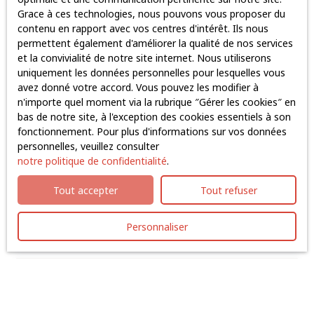
Grace à ces technologies, nous pouvons vous proposer du
Prénom
contenu en rapport avec vos centres d'intérêt. Ils nous
permettent également d'améliorer la qualité de nos services
Nom
et la convivialité de notre site internet. Nous utiliserons
uniquement les données personnelles pour lesquelles vous
avez donné votre accord. Vous pouvez les modifier à
Email
n'importe quel moment via la rubrique ″Gérer les cookies″ en
bas de notre site, à l'exception des cookies essentiels à son
Type d'offre
fonctionnement. Pour plus d'informations sur vos données
Vente
personnelles, veuillez consulter
Type de bien
notre politique de confidentialité
.
Immobilier Pro
Tout accepter
Tout refuser
Localisation
Nantes (44300)
Personnaliser
Budget max (€)
Surface min (m²)
J'accepte le traitement de mes données personnelles