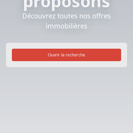
proposons
Découvrez toutes nos offres
immobilières
Ouvrir la recherche
Type de bien
Immobilier Pro
Localisation
Nantes (44300)
Budget min (€)
Budget max (€)