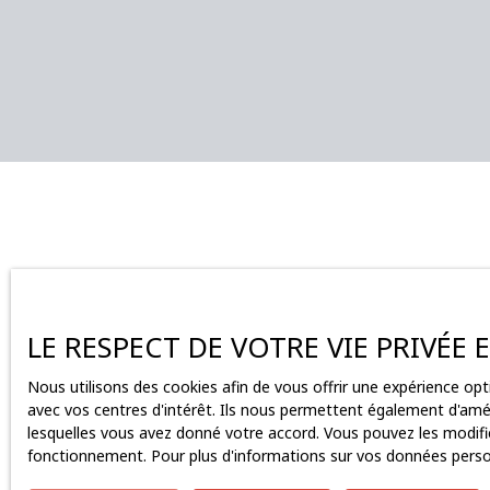
sous 3 mois après accord ICPE déclaratif Honoraires
d'agence : 143 750 € HT - 172 500 € TTC Soit 25%
HT du loyer annuel HT
Inscrivez-vou
LE RESPECT DE VOTRE VIE PRIVÉE
Nous utilisons des cookies afin de vous offrir une expérience o
Prénom
avec vos centres d'intérêt. Ils nous permettent également d'améli
lesquelles vous avez donné votre accord. Vous pouvez les modifie
Type d'offre
fonctionnement. Pour plus d'informations sur vos données person
Location