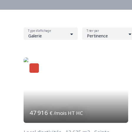
Type d'affichage
Trier par
Galerie
Pertinence
47 916
€ /mois HT HC