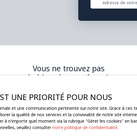
Adresse de votre
Vous ne trouvez pas
le bien de vos rêves ?
s à notre alerte mail et recevez tous les biens correspondant à vot
 EST UNE PRIORITÉ POUR NOUS
ptimale et une communication pertinente sur notre site. Grace à ces
Nom
Email
orer la qualité de nos services et la convivialité de notre site inte
r à n'importe quel moment via la rubrique ″Gérer les cookies″ en bas 
Type de bien
Localisation
nelles, veuillez consulter
notre politique de confidentialité
.
Local industriel
Sainte-Pazan