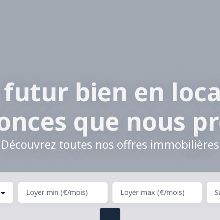
 futur bien en loca
onces que nous p
Découvrez toutes nos offres immobilières
Loyer min (€/mois)
Loyer max (€/mois)
S