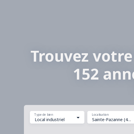
Trouvez votre
152 ann
Type de bien
Localisation
Local industriel
Sainte-Pazanne (44680)