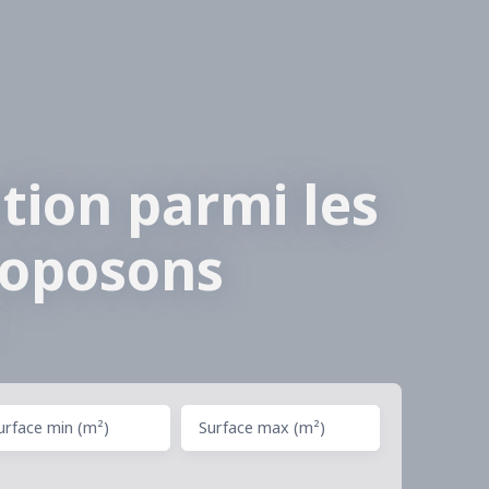
tion parmi les
roposons
urface min (m²)
Surface max (m²)