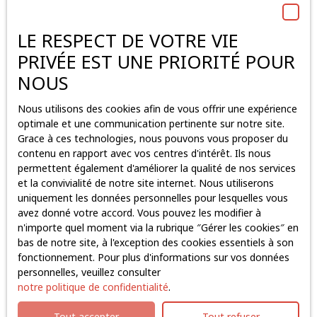
Type de bien
Local industriel
LE RESPECT DE VOTRE VIE
Localisation
Bouaye (44830)
PRIVÉE EST UNE PRIORITÉ POUR
NOUS
Loyer max (€/mois)
Nous utilisons des cookies afin de vous offrir une expérience
Surface min (m²)
optimale et une communication pertinente sur notre site.
Grace à ces technologies, nous pouvons vous proposer du
contenu en rapport avec vos centres d'intérêt. Ils nous
J'accepte le traitement de mes données personnelles
permettent également d'améliorer la qualité de nos services
conformément au RGPD. Si vous ne souhaitez pas faire
et la convivialité de notre site internet. Nous utiliserons
l'objet de prospection commerciale par voie
uniquement les données personnelles pour lesquelles vous
téléphonique, vous pouvez vous inscrire gratuitement
avez donné votre accord. Vous pouvez les modifier à
sur la liste d'opposition au démarchage téléphonique,
n'importe quel moment via la rubrique ″Gérer les cookies″ en
prévu par l'article L223-1 du code de la consommation,
bas de notre site, à l'exception des cookies essentiels à son
sur le site Internet www.bloctel.gouv.fr ou par courrier
fonctionnement. Pour plus d'informations sur vos données
adressé à :
personnelles, veuillez consulter
notre politique de confidentialité
.
Société Worldline, Service Bloctel, CS 61311, 41013
BLOIS CEDEX.
Tout accepter
Tout refuser