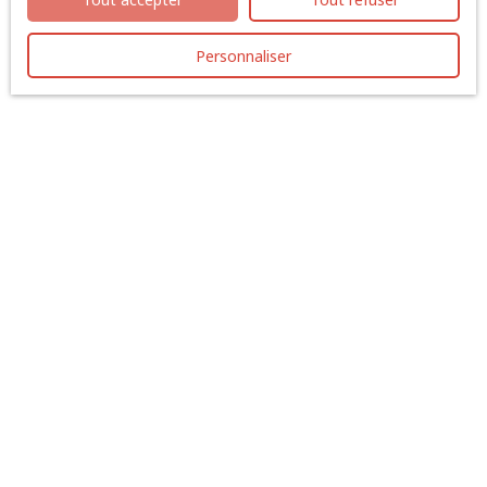
Pour en savoir plus sur le traitement de vos données
personnelles, veuillez consulter notre
Personnaliser
politique de
confidentialité
.
Recevoir des annonces
Je recherche un bien
Location local industriel Saint-Herblain (44800)
Location local industriel Orvault (44700)
Location local industriel Nantes (44000)
Location immobilier pro Carquefou (44470)