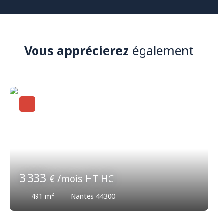
Vous apprécierez
également
3 333
€ /mois HT HC
491
m²
Nantes 44300