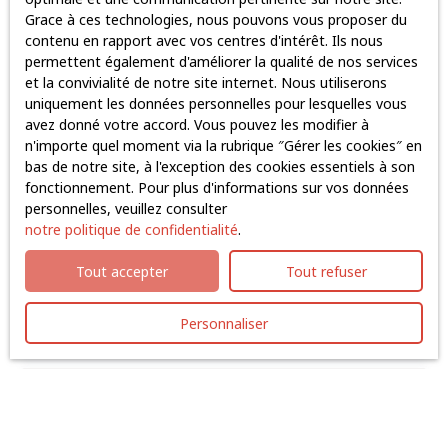
Grace à ces technologies, nous pouvons vous proposer du
Prénom
contenu en rapport avec vos centres d'intérêt. Ils nous
permettent également d'améliorer la qualité de nos services
Nom
et la convivialité de notre site internet. Nous utiliserons
uniquement les données personnelles pour lesquelles vous
avez donné votre accord. Vous pouvez les modifier à
Email
n'importe quel moment via la rubrique ″Gérer les cookies″ en
bas de notre site, à l'exception des cookies essentiels à son
Type d'offre
fonctionnement. Pour plus d'informations sur vos données
Vente
personnelles, veuillez consulter
Type de bien
notre politique de confidentialité
.
Immobilier Pro
Tout accepter
Tout refuser
Localisation
Vigneux-de-Bretagne (44360)
Personnaliser
Budget max (€)
Surface min (m²)
J'accepte le traitement de mes données personnelles