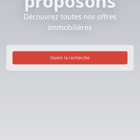
proposons
Découvrez toutes nos offres
immobilières
Ouvrir la recherche
Type de bien
Immobilier Pro
Localisation
Vigneux-de-Bretagne (44360)
Budget min (€)
Budget max (€)