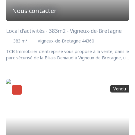
Nous contacter
Local d'activités - 383m2 - Vigneux-de-Bretagne
383
m²
Vigneux-de-Bretagne 44360
TCB Immobilier d'entreprise vous propose à la vente, dans le
parc sécurisé de la Biliais Deniaud à Vigneux de Bretagne, un
local d'environ 383 m² non divisibles avec foncier exploitable
d'environ 1100 m2. Nombreux stationnements.
Immédiatement disponible selon accord. Honoraires agence
: 26. 500 € HT - 31. 800 € TTC Soit : 5% HT du prix de vente
Vendu
net vendeur 530 000€. En zone Ue du Plui de la CCEG: Zone
urbaine à vocation d'activités économiques