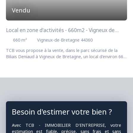
Vendu
Local en zone d'activités - 660m2 - Vigneux de
Bretagne
660
m²
Vigneux-de-Bretagne 44360
TCB vous propose à la vente, dans le parc sécurisé de la
Biliais Deniaud à Vigneux de Bretagne, un local d'environ 660
m² non divisibles sur parcelle d'environ 2500 m2.
Immédiatement disponible, il dispose de nombreux
stationnements.
Besoin d'estimer votre bien ?
Avec TCB - IMMOBILIER D'ENTREPRISE, votre
estimation est fiable, précise, sans frais et sans