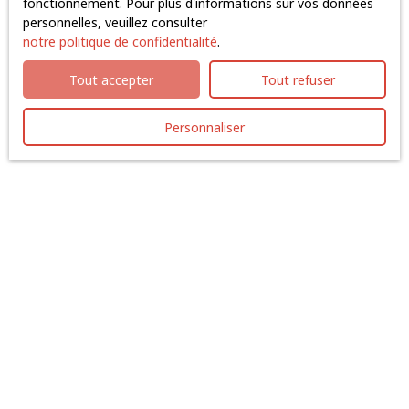
fonctionnement. Pour plus d'informations sur vos données
téléphonique, vous pouvez vous inscrire gratuitement
personnelles, veuillez consulter
sur la liste d'opposition au démarchage téléphonique,
notre politique de confidentialité
.
prévu par l'article L223-1 du code de la consommation,
sur le site Internet www.bloctel.gouv.fr ou par courrier
Tout accepter
Tout refuser
adressé à :
Société Worldline, Service Bloctel, CS 61311, 41013
Personnaliser
BLOIS CEDEX.
Pour en savoir plus sur le traitement de vos données
personnelles, veuillez consulter notre
politique de
confidentialité
.
Recevoir des annonces