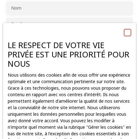
Nom
Email
Type d'offre
Vente
LE RESPECT DE VOTRE VIE
PRIVÉE EST UNE PRIORITÉ POUR
Type de bien
Immobilier Pro
NOUS
Localisation
Saint-Lambert-la-Potherie (49070)
Nous utilisons des cookies afin de vous offrir une expérience
optimale et une communication pertinente sur notre site.
Grace à ces technologies, nous pouvons vous proposer du
Budget max (€)
contenu en rapport avec vos centres d'intérêt. Ils nous
permettent également d'améliorer la qualité de nos services
Surface min (m²)
et la convivialité de notre site internet. Nous utiliserons
uniquement les données personnelles pour lesquelles vous
avez donné votre accord. Vous pouvez les modifier à
J'accepte le traitement de mes données personnelles
n'importe quel moment via la rubrique ″Gérer les cookies″ en
conformément au RGPD. Si vous ne souhaitez pas faire
bas de notre site, à l'exception des cookies essentiels à son
l'objet de prospection commerciale par voie