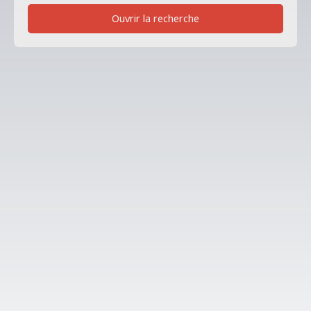
Ouvrir la recherche
Type de bien
Immobilier Pro
Localisation
Saint-Lambert-la-Potherie (49070)
Budget min (€)
Budget max (€)
Surface min (m²)
Surface max (m²)
Référence