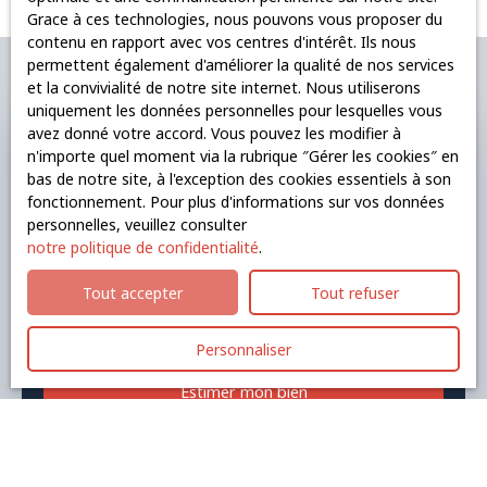
indépendant et atypique disposant de 9 places de
Grace à ces technologies, nous pouvons vous proposer du
stationnement extérieures et d'un espace de stockage
contenu en rapport avec vos centres d'intérêt. Ils nous
couvert d'environ 30m2. Fibre optique et baie de brassage.
permettent également d'améliorer la qualité de nos services
Immédiatement disponible.
et la convivialité de notre site internet. Nous utiliserons
uniquement les données personnelles pour lesquelles vous
avez donné votre accord. Vous pouvez les modifier à
Besoin d'estimer votre bien ?
n'importe quel moment via la rubrique ″Gérer les cookies″ en
bas de notre site, à l'exception des cookies essentiels à son
fonctionnement. Pour plus d'informations sur vos données
Avec TCB - IMMOBILIER D'ENTREPRISE, votre
personnelles, veuillez consulter
estimation est fiable, précise, sans frais et sans
notre politique de confidentialité
.
engagement.
Tout accepter
Tout refuser
Adresse de votre bien
Personnaliser
Estimer mon bien