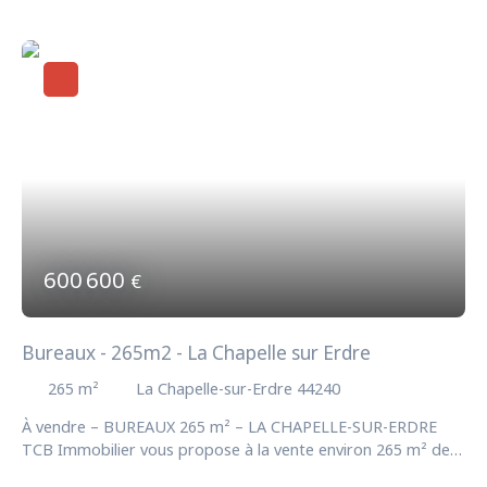
compose de deux entrées qui desservent 6 bureaux, 2 salles
de réunion et une salle d'archives. L'ensemble est en très bon
état, cloisonné, climatisé, câblé courant fort et faible, fibré
et sécurisé (alarme). Les charges comprennent tout
(entretien copropriété, électricité, eau etc... ). 8 Places de
parking privatives en extérieur et belle visibilité. Accessible en
transports en commun (bus et tram train),
commerces/services à proximité. Le terrain est situé en zone
UEm - Secteur d'activités économiques mixtes. Disponibilité :
nous consulter. Honoraires : 6% HT du montant net vendeur
soit 19 680€ HT (23 616€ TTC)
600 600
€
Bureaux - 265m2 - La Chapelle sur Erdre
265
m²
La Chapelle-sur-Erdre 44240
À vendre – BUREAUX 265 m² – LA CHAPELLE-SUR-ERDRE
TCB Immobilier vous propose à la vente environ 265 m² de
bureaux, en rez-de-chaussée, idéalement situés dans un