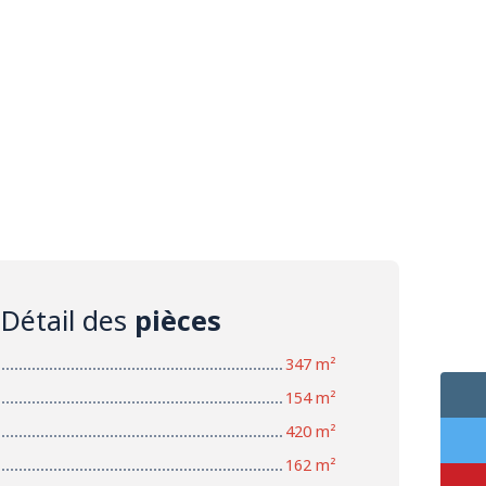
Détail des
pièces
347 m²
154 m²
420 m²
162 m²