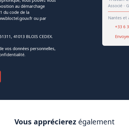
léphonique, vous pouvez vous
Associé - 
opposition au démarchage
-1 du code de la
Nantes et 
w.bloctel.gouv.fr ou par
+33 6 3
S 61311, 41013 BLOIS CEDEX.
Envoyer
 de vos données personnelles,
onfidentialité
.
Vous apprécierez
également