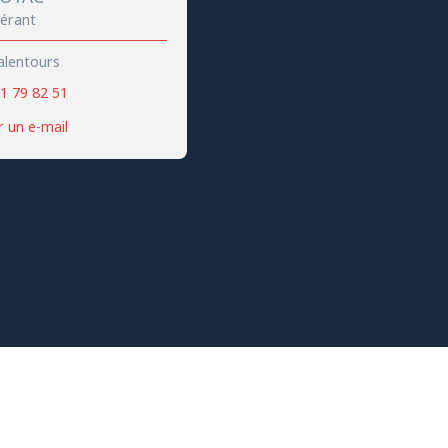
Gérant
alentours
1 79 82 51
 un e-mail