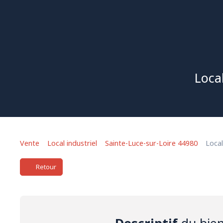
Local
Vente
Local industriel
Sainte-Luce-sur-Loire 44980
Local
Retour
Descriptif
du bie