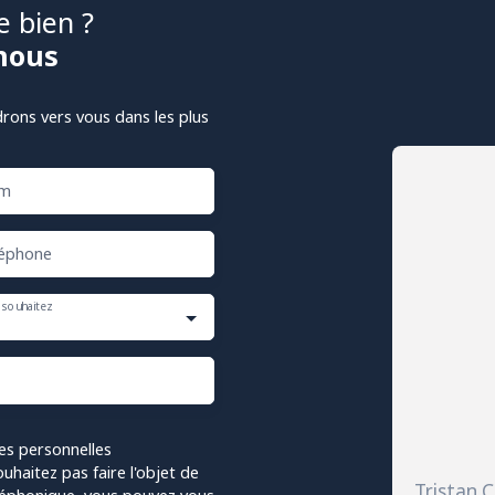
e bien ?
nous
drons vers vous dans les plus
m
éphone
 souhaitez
es personnelles
haitez pas faire l'objet de
Tristan 