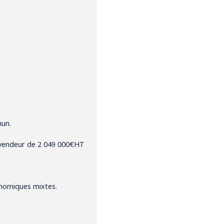
mun.
 vendeur de 2 049 000€HT
onomiques mixtes.