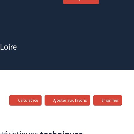
 Loire
Calculatrice
Ajouter aux favoris
Imprimer
téristiques
techniques