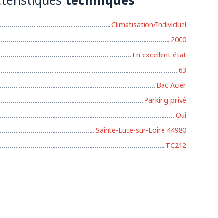
Climatisation/Individuel
2000
En excellent état
63
Bac Acier
Parking privé
Oui
Sainte-Luce-sur-Loire 44980
TC212