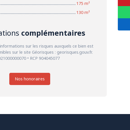
175 m²
130 m²
ations
complémentaires
informations sur les risques auxquels ce bien est
ibles sur le site Géorisques : georisques.gouv.fr.
021000000070 • RCP 904045077
Nos honoraires