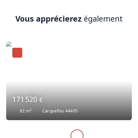
Vous apprécierez
également
171 520
€
92
m²
Carquefou 44470