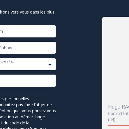
drons vers vous dans les plus
m
éphone
 souhaitez
es personnelles
haitez pas faire l'objet de
Hugo R
léphonique, vous pouvez vous
Consultant 
opposition au démarchage
(44)
-1 du code de la
w.bloctel.gouv.fr ou par