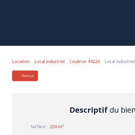
Location
Local industriel
Couëron 44220
Local industrie
Retour
Descriptif
du bie
Surface
:
250
m²