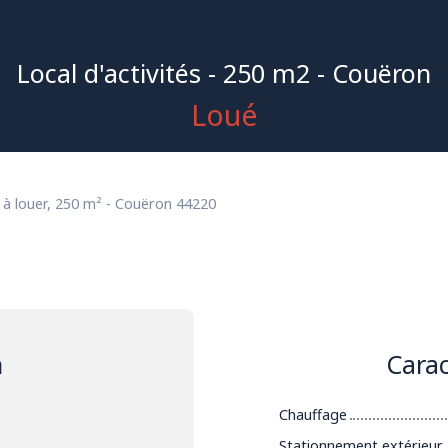
Local d'activités - 250 m2 - Couëron
Loué
l à louer, 250 m² - Couëron 44220
n
Carac
Chauffage
Stationnement extérieur