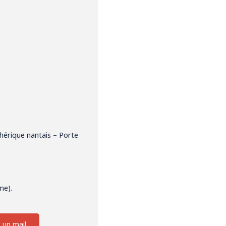
hérique nantais – Porte
me).
 un mail