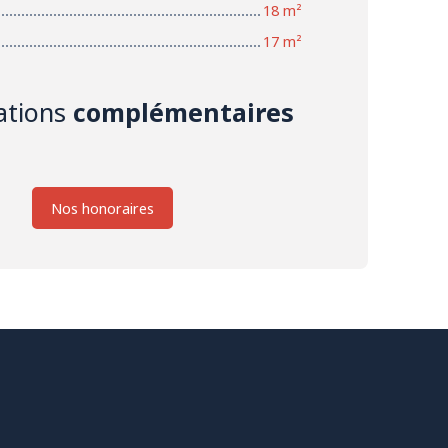
18 m²
17 m²
ations
complémentaires
Nos honoraires