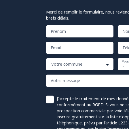
Merci de remplir le formulaire, nous revien
brefs délais.
Prénom
No
Email
Tél
Vous
Votre commune
-
Votre message
J'accepte le traitement de mes donné
conformément au RGPD. Si vous ne sou
prospection commerciale par voie té
inscrire gratuitement sur la liste d'
téléphonique, prévu par l'article L223
consommation, sur le site Internet ww