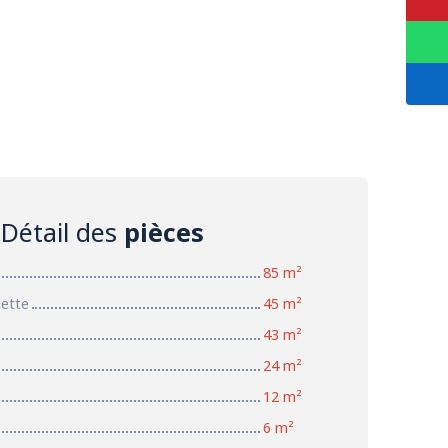
Détail des
pièces
85 m²
nette
45 m²
43 m²
24 m²
12 m²
6 m²