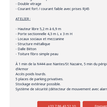
- Double vitrage
- Courant fort / courant faible avec prises RJ45
ATELIER :
- Hauteur libre 5,2 m à 6,9 m
- Porte sectionnelle 4,3 m L x 3 m H
- Locaux sociaux et mezzanine
- Structure métallique
- Dalle Béton
- Toiture fibro simple peau
À 1 min de la N444 axe Nantes/St Nazaire, 5 min du périp
d’Armor
Accès poids lourds.
5 places de parking privatives.
Stockage extérieur possible.
Système de sécurité (détecteur de mouvement avec alar
+33 7 86 43 52 10
Envoyer