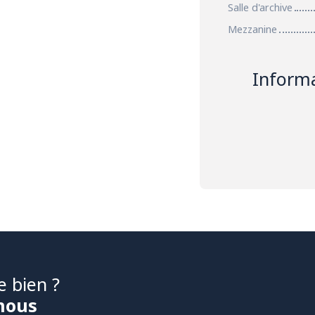
Salle d'archive
Mezzanine
Inform
e bien ?
nous