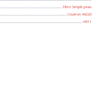
Fibro Simple peau
Couëron 44220
HR11