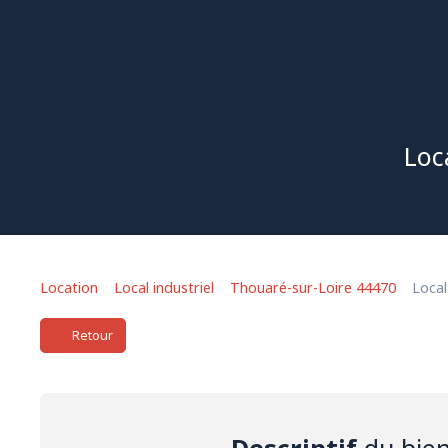
Loc
Location
Local industriel
Thouaré-sur-Loire 44470
Local
Retour
Descriptif
du bie