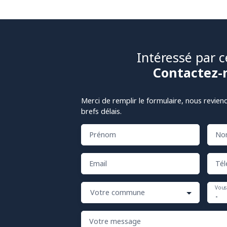
Intéressé par c
Contactez-
Merci de remplir le formulaire, nous revien
brefs délais.
Prénom
No
Email
Tél
Vous
Votre commune
-
Votre message