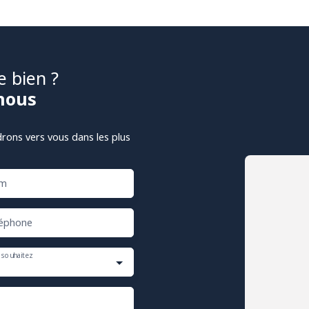
e bien ?
nous
drons vers vous dans les plus
m
éphone
 souhaitez