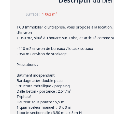
Surface
:
1 062
m²
TCB Immobilier d'Entreprise, vous propose à la location, u
d'environ
1 060 m2, situé à Thouaré-sur-Loire, et articulé comme su
- 110 m2 environ de bureaux / locaux sociaux
- 950 m2 environ de stockage
Prestations :
Bâtiment indépendant
Bardage acier double peau
Structure métallique / parpaing
Dalle béton - portance : 2,5T/m²
Triphasé
Hauteur sous poutre : 5,5 m
1 quai niveleur manuel : 3 x 3 m
1 porte sectionnelle : 3,50 m L x 3 m H