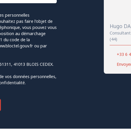
es personnelles
haitez pas faire l'objet de
Hugo D
léphonique, vous pouvez vous
Consultant 
opposition au démarchage
(44)
-1 du code de la
w.bloctel.gouv.fr ou par
+33 6 4
S 61311, 41013 BLOIS CEDEX.
Envoyer
 de vos données personnelles,
onfidentialité
.