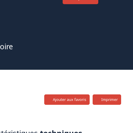
oire
Ajouter aux favoris
Imprimer
téristiques
techniques