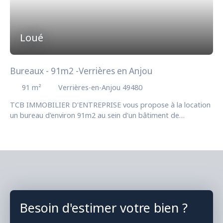
Loué
Bureaux - 91m2 -Verrières en Anjou
91
m²
Verrières-en-Anjou 49480
TCB IMMOBILIER D'ENTREPRISE vous propose à la location
un bureau d'environ 91m2 au sein d'un bâtiment de
coworking situé à Verrières en Anjou. - Kitchenette - 2 pièces
séparées - Très lumineux - Accès PMR - Arrivée Vidéo-
projecteur Compris dans les charges mensuelles : Fioul -
Electricité - Eau - Entretien Chaudière - Nettoyage - Taxe
Foncière - Espaces Verts - Assurance - Surveillance - Fibre
PLUSIEURS LOTS DISPONIBLES : 12m2 - 18,5m2 - 18m2 -
12,3m2 - 30,5m2
Besoin d'estimer votre bien ?