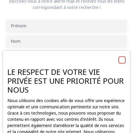
Inscrivez-vous à notre alerte mail et recevez tous les biens
correspondant à votre recherche !
Prénom
Nom
Email
LE RESPECT DE VOTRE VIE
Type d'offre
Location
PRIVÉE EST UNE PRIORITÉ POUR
Type de bien
NOUS
Bureau
Nous utilisons des cookies afin de vous offrir une expérience
Localisation
Verrières-en-Anjou (49480)
optimale et une communication pertinente sur notre site.
Grace à ces technologies, nous pouvons vous proposer du
Loyer max (€/mois)
contenu en rapport avec vos centres d'intérêt. Ils nous
permettent également d'améliorer la qualité de nos services
et la convivialité de notre site internet. Nous utiliserons