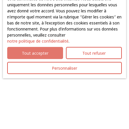
Surface min (m²)
uniquement les données personnelles pour lesquelles vous
avez donné votre accord. Vous pouvez les modifier à
J'accepte le traitement de mes données personnelles
n'importe quel moment via la rubrique ″Gérer les cookies″ en
conformément au RGPD. Si vous ne souhaitez pas faire
bas de notre site, à l'exception des cookies essentiels à son
l'objet de prospection commerciale par voie
fonctionnement. Pour plus d'informations sur vos données
téléphonique, vous pouvez vous inscrire gratuitement
personnelles, veuillez consulter
sur la liste d'opposition au démarchage téléphonique,
notre politique de confidentialité
.
prévu par l'article L223-1 du code de la consommation,
sur le site Internet www.bloctel.gouv.fr ou par courrier
Tout accepter
Tout refuser
adressé à :
Personnaliser
Société Worldline, Service Bloctel, CS 61311, 41013
BLOIS CEDEX.
Pour en savoir plus sur le traitement de vos données
personnelles, veuillez consulter notre
politique de
confidentialité
.
Recevoir des annonces