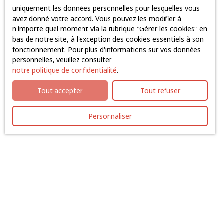
Surface min (m²)
uniquement les données personnelles pour lesquelles vous
avez donné votre accord. Vous pouvez les modifier à
J'accepte le traitement de mes données personnelles
n'importe quel moment via la rubrique ″Gérer les cookies″ en
conformément au RGPD. Si vous ne souhaitez pas faire
bas de notre site, à l'exception des cookies essentiels à son
l'objet de prospection commerciale par voie
fonctionnement. Pour plus d'informations sur vos données
téléphonique, vous pouvez vous inscrire gratuitement
personnelles, veuillez consulter
sur la liste d'opposition au démarchage téléphonique,
notre politique de confidentialité
.
prévu par l'article L223-1 du code de la consommation,
sur le site Internet www.bloctel.gouv.fr ou par courrier
Tout accepter
Tout refuser
adressé à :
Personnaliser
Société Worldline, Service Bloctel, CS 61311, 41013
BLOIS CEDEX.
Pour en savoir plus sur le traitement de vos données
personnelles, veuillez consulter notre
politique de
confidentialité
.
Recevoir des annonces