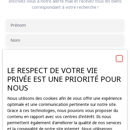
Inscrivez-vous à notre alerte mail et recevez tous les biens
correspondant à votre recherche !
Prénom
Nom
Email
LE RESPECT DE VOTRE VIE
Type d'offre
Location
PRIVÉE EST UNE PRIORITÉ POUR
Type de bien
NOUS
Bureau
Nous utilisons des cookies afin de vous offrir une expérience
Localisation
Nantes (44200)
optimale et une communication pertinente sur notre site.
Grace à ces technologies, nous pouvons vous proposer du
Loyer max (€/mois)
contenu en rapport avec vos centres d'intérêt. Ils nous
permettent également d'améliorer la qualité de nos services
et la convivialité de notre site internet. Nous utiliserons