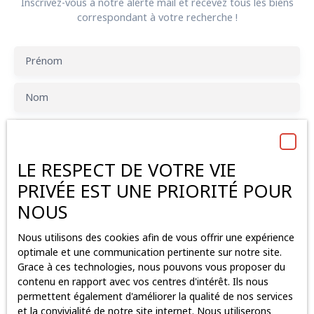
Inscrivez-vous à notre alerte mail et recevez tous les biens
correspondant à votre recherche !
Prénom
Nom
Email
LE RESPECT DE VOTRE VIE
Type d'offre
Location
PRIVÉE EST UNE PRIORITÉ POUR
Type de bien
NOUS
Bureau
Nous utilisons des cookies afin de vous offrir une expérience
Localisation
Les Sorinières (44840)
optimale et une communication pertinente sur notre site.
Grace à ces technologies, nous pouvons vous proposer du
Loyer max (€/mois)
contenu en rapport avec vos centres d'intérêt. Ils nous
permettent également d'améliorer la qualité de nos services
et la convivialité de notre site internet. Nous utiliserons