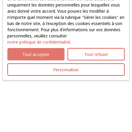
Surface min (m²)
uniquement les données personnelles pour lesquelles vous
avez donné votre accord. Vous pouvez les modifier à
J'accepte le traitement de mes données personnelles
n'importe quel moment via la rubrique ″Gérer les cookies″ en
conformément au RGPD. Si vous ne souhaitez pas faire
bas de notre site, à l'exception des cookies essentiels à son
l'objet de prospection commerciale par voie
fonctionnement. Pour plus d'informations sur vos données
téléphonique, vous pouvez vous inscrire gratuitement
personnelles, veuillez consulter
sur la liste d'opposition au démarchage téléphonique,
notre politique de confidentialité
.
prévu par l'article L223-1 du code de la consommation,
sur le site Internet www.bloctel.gouv.fr ou par courrier
Tout accepter
Tout refuser
adressé à :
Personnaliser
Société Worldline, Service Bloctel, CS 61311, 41013
BLOIS CEDEX.
Pour en savoir plus sur le traitement de vos données
personnelles, veuillez consulter notre
politique de
confidentialité
.
Recevoir des annonces