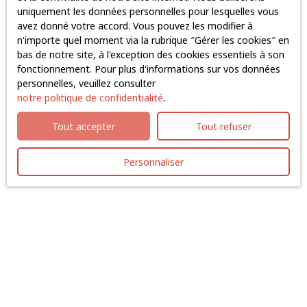
Surface min (m²)
uniquement les données personnelles pour lesquelles vous
avez donné votre accord. Vous pouvez les modifier à
J'accepte le traitement de mes données personnelles
n'importe quel moment via la rubrique ″Gérer les cookies″ en
conformément au RGPD. Si vous ne souhaitez pas faire
bas de notre site, à l'exception des cookies essentiels à son
l'objet de prospection commerciale par voie
fonctionnement. Pour plus d'informations sur vos données
téléphonique, vous pouvez vous inscrire gratuitement
personnelles, veuillez consulter
sur la liste d'opposition au démarchage téléphonique,
notre politique de confidentialité
.
prévu par l'article L223-1 du code de la consommation,
sur le site Internet www.bloctel.gouv.fr ou par courrier
Tout accepter
Tout refuser
adressé à :
Personnaliser
Société Worldline, Service Bloctel, CS 61311, 41013
BLOIS CEDEX.
Pour en savoir plus sur le traitement de vos données
personnelles, veuillez consulter notre
politique de
confidentialité
.
Recevoir des annonces