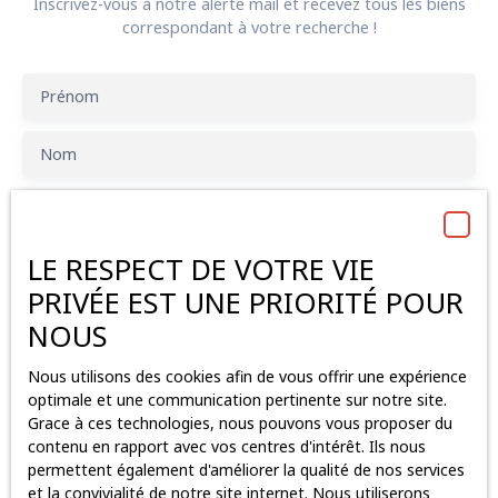
Inscrivez-vous à notre alerte mail et recevez tous les biens
correspondant à votre recherche !
Prénom
Nom
Email
LE RESPECT DE VOTRE VIE
Type d'offre
Location
PRIVÉE EST UNE PRIORITÉ POUR
Type de bien
NOUS
Bureau
Nous utilisons des cookies afin de vous offrir une expérience
Localisation
La Haie-Fouassière (44690)
optimale et une communication pertinente sur notre site.
Grace à ces technologies, nous pouvons vous proposer du
Loyer max (€/mois)
contenu en rapport avec vos centres d'intérêt. Ils nous
permettent également d'améliorer la qualité de nos services
et la convivialité de notre site internet. Nous utiliserons